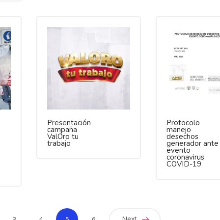
Presentación
Protocolo
campaña
manejo
ValOro tu
desechos
trabajo
generador ante
evento
coronavirus
COVID-19
Next
3
4
5
6