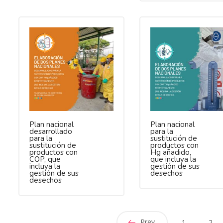
Plan nacional
Plan nacional
desarrollado
para la
para la
sustitución de
sustitución de
productos con
productos con
Hg añadido,
COP, que
que incluya la
incluya la
gestión de sus
gestión de sus
desechos
desechos
Prev
1
2