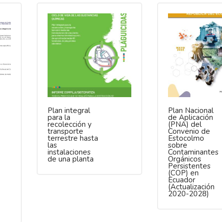
Plan integral
Plan Nacional
para la
de Aplicación
recolección y
(PNA) del
transporte
Convenio de
terrestre hasta
Estocolmo
las
sobre
instalaciones
Contaminantes
de una planta
Orgánicos
Persistentes
(COP) en
Ecuador
(Actualización
2020-2028)