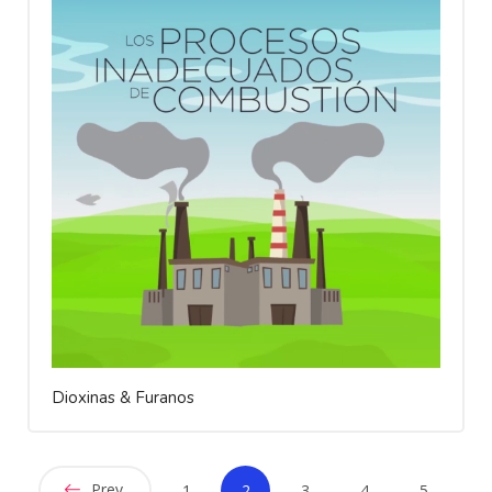
Dioxinas & Furanos
Prev
1
2
3
4
5