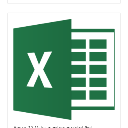
Anexo 2.3 Matriz monitoreos global final