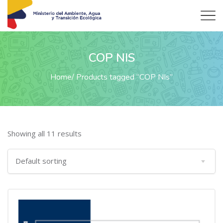
COP NIS
Home
Products tagged “COP NIs”
Showing all 11 results