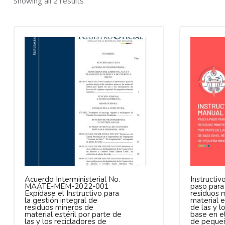
Showing all 2 results
Acuerdo Interministerial No.
Instructi
MAATE-MEM-2022-001
paso para
Expídase el Instructivo para
residuos 
la gestión integral de
material e
residuos mineros de
de las y l
material estéril por parte de
base en e
las y los recicladores de
de pequeñ