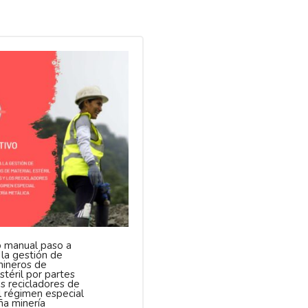
vo manual paso a
 la gestión de
mineros de
stéril por partes
os recicladores de
l régimen especial
a minería