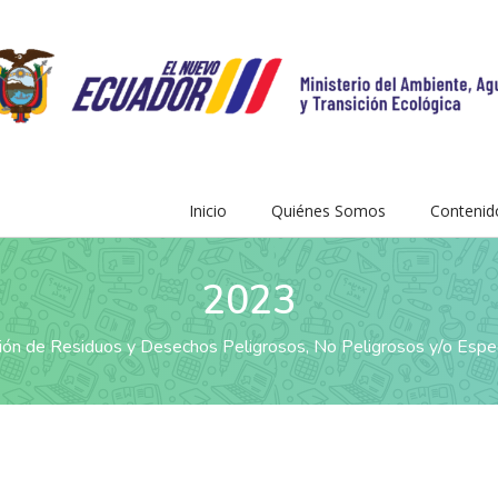
Inicio
Quiénes Somos
Contenid
2023
ión de Residuos y Desechos Peligrosos, No Peligrosos y/o Espe