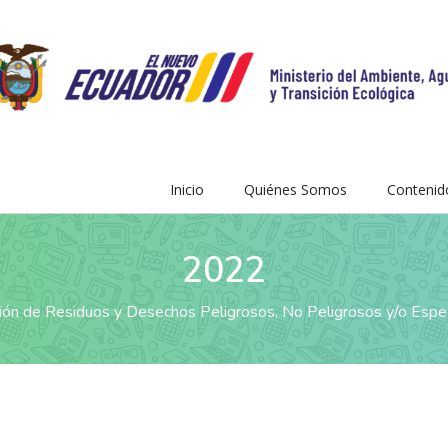
Inicio
Quiénes Somos
Contenid
2022
ión de Residuos y Desechos Peligrosos, No Peligrosos y/o Espe