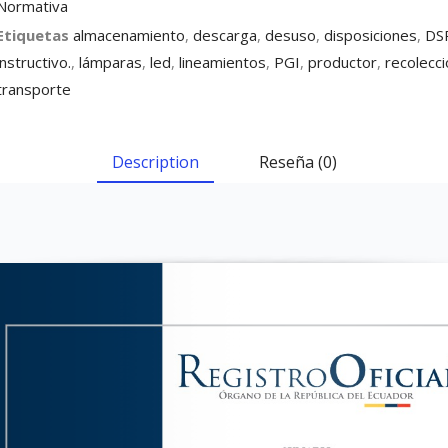
Normativa
Etiquetas
almacenamiento
,
descarga
,
desuso
,
disposiciones
,
DS
instructivo.
,
lámparas
,
led
,
lineamientos
,
PGI
,
productor
,
recolecci
transporte
Description
Reseña (0)