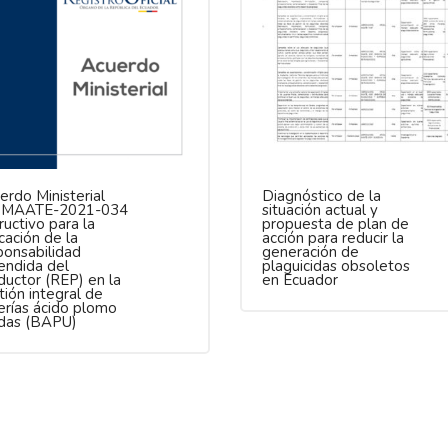
erdo Ministerial
Diagnóstico de la
 MAATE-2021-034
situación actual y
ructivo para la
propuesta de plan de
cación de la
acción para reducir la
ponsabilidad
generación de
endida del
plaguicidas obsoletos
ductor (REP) en la
en Ecuador
tión integral de
erías ácido plomo
das (BAPU)