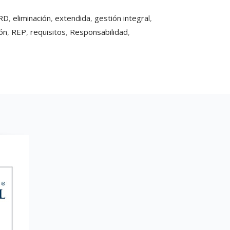
RD
,
eliminación
,
extendida
,
gestión integral
,
ón
,
REP
,
requisitos
,
Responsabilidad
,