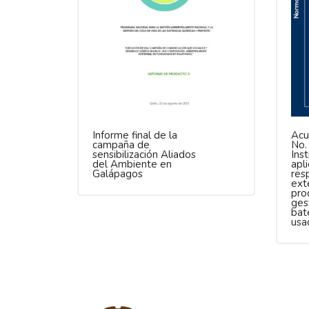
Informe final de la
Acu
campaña de
No.
sensibilización Aliados
Inst
del Ambiente en
apli
Galápagos
res
ext
pro
ges
bat
usa