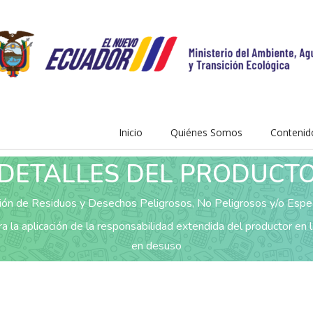
Inicio
Quiénes Somos
Contenid
DETALLES DEL PRODUCT
ión de Residuos y Desechos Peligrosos, No Peligrosos y/o Espe
a aplicación de la responsabilidad extendida del productor en l
en desuso