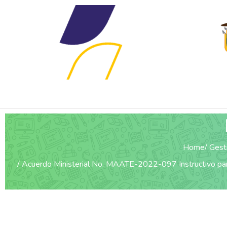
Home
Gest
Acuerdo Ministerial No. MAATE-2022-097 Instructivo para l