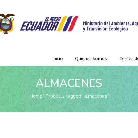
Inicio
Quiénes Somos
Contenid
ALMACENES
Home
Products tagged “almacenes”