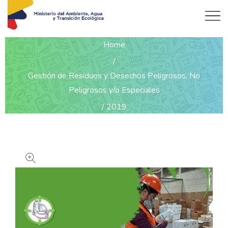
DETALLES DEL PRODUCTO
Home
Gestión de Residuos y Desechos Peligrosos, No
Peligrosos y/o Especiales
2019
Informe final (datos obtenidos, inventario tabulado)