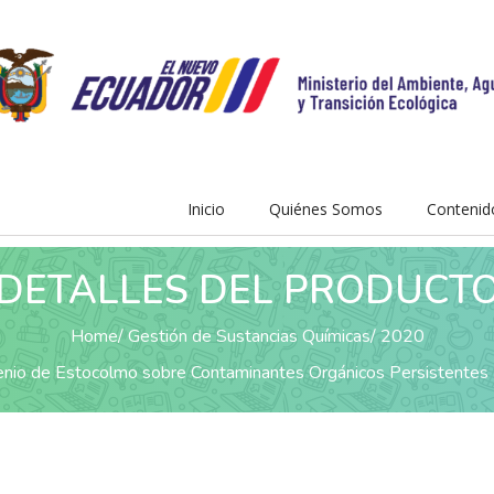
Inicio
Quiénes Somos
Contenid
DETALLES DEL PRODUCT
Home
Gestión de Sustancias Químicas
2020
venio de Estocolmo sobre Contaminantes Orgánicos Persistentes