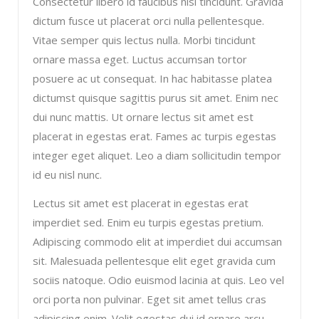
Consectetur libero id faucibus nisl tincidunt. Gravida
dictum fusce ut placerat orci nulla pellentesque.
Vitae semper quis lectus nulla. Morbi tincidunt
ornare massa eget. Luctus accumsan tortor
posuere ac ut consequat. In hac habitasse platea
dictumst quisque sagittis purus sit amet. Enim nec
dui nunc mattis. Ut ornare lectus sit amet est
placerat in egestas erat. Fames ac turpis egestas
integer eget aliquet. Leo a diam sollicitudin tempor
id eu nisl nunc.
Lectus sit amet est placerat in egestas erat
imperdiet sed. Enim eu turpis egestas pretium.
Adipiscing commodo elit at imperdiet dui accumsan
sit. Malesuada pellentesque elit eget gravida cum
sociis natoque. Odio euismod lacinia at quis. Leo vel
orci porta non pulvinar. Eget sit amet tellus cras
adipiscing enim. Velit egestas dui id ornare arcu