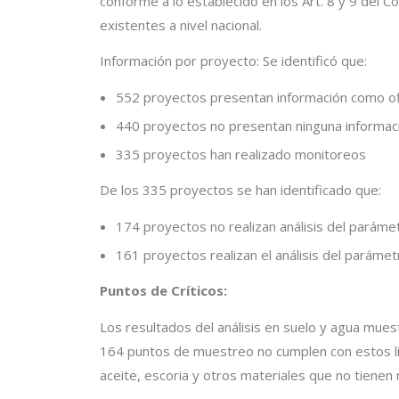
conforme a lo establecido en los Art. 8 y 9 del C
existentes a nivel nacional.
Información por proyecto: Se identificó que:
552 proyectos presentan información como ofi
440 proyectos no presentan ninguna informac
335 proyectos han realizado monitoreos
De los 335 proyectos se han identificado que:
174 proyectos no realizan análisis del parám
161 proyectos realizan el análisis del parám
Puntos de Críticos:
Los resultados del análisis en suelo y agua mue
164 puntos de muestreo no cumplen con estos l
aceite, escoria y otros materiales que no tienen