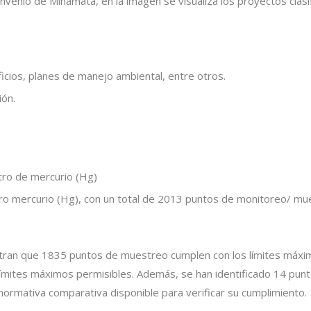
onvenio de Minamata, en la imagen se visualiza los proyectos clasi
cios, planes de manejo ambiental, entre otros.
ión.
etro de mercurio (Hg)
etro mercurio (Hg), con un total de 2013 puntos de monitoreo/ m
stran que 1835 puntos de muestreo cumplen con los límites máxim
ímites máximos permisibles. Además, se han identificado 14 pun
 normativa comparativa disponible para verificar su cumplimiento.