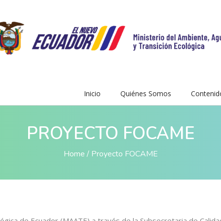
Inicio
Quiénes Somos
Contenid
PROYECTO FOCAME
Home
Proyecto FOCAME
lógica de Ecuador (MAATE) a través de la Subsecretaria de Calida