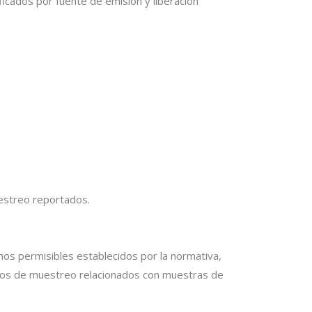
ficados por fuente de emisión y liberación
uestreo reportados.
os permisibles establecidos por la normativa,
tos de muestreo relacionados con muestras de