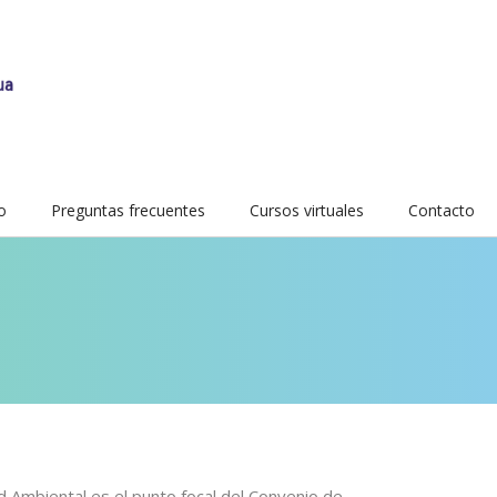
o
Preguntas frecuentes
Cursos virtuales
Contacto
d Ambiental es el punto focal del Convenio de