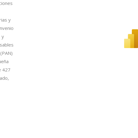
ciones
rias y
onvenio
 y
nsables
 (PAN)
ueña
de 427
vado,