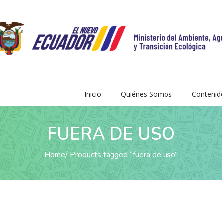
Inicio
Quiénes Somos
Contenid
FUERA DE USO
Home
Products tagged “fuera de uso”